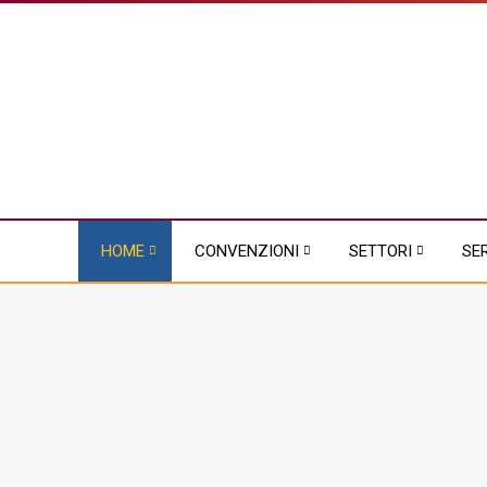
HOME
CONVENZIONI
SETTORI
SE
Sei qui:
Home
Chi
primo piano
ARVU in TV